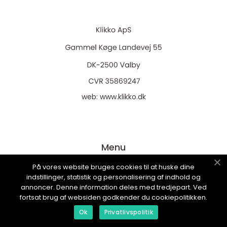
web:
www.klikko.dk
Menu
På vores website bruges cookies til at huske dine
indstillinger, statistik og personalisering af indhold og
Annonsering
annoncer. Denne information deles med tredjepart. Ved
Om oss
fortsat brug af websiden godkender du cookiepolitikken.
Cookies
Ok
Privatlivspolitik