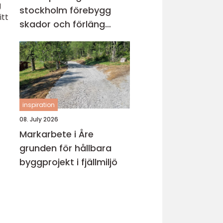
g
stockholm förebygg
itt
skador och förläng
rörens livslängd
inspiration
08. July 2026
Markarbete i Åre
grunden för hållbara
byggprojekt i fjällmiljö