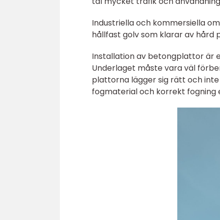
tål mycket trafik och användning
Industriella och kommersiella om
hållfast golv som klarar av hård 
Installation av betongplattor är
Underlaget måste vara väl förber
plattorna lägger sig rätt och inte
fogmaterial och korrekt fogning en