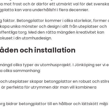
a mot frost och är därför ett utmärkt val för det svensk
gplatta kan vara underhållsfri i flera decennier.
g faktor. Betongplattor kommer i olika storlekar, former
kapa unika mönster och design i allt från uteplatser och
offentliga torg. Med den rätta mängden kreativitet kan
fokuset i din utomhusdesign.
den och installation
mängd olika typer av utomhusprojekt. I Jönköping ser vi 
ra olika sammanhang:
 och uteplatser skapar betongplattor en robust och stilr
De är perfekta för utrymmen där man vill kombinera
org bidrar betongplattor till en hållbar och lättskött milj