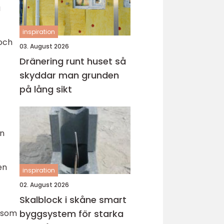
a
inspiration
 och
03. August 2026
Dränering runt huset så
skyddar man grunden
på lång sikt
en
en
inspiration
02. August 2026
Skalblock i skåne smart
ö som
byggsystem för starka