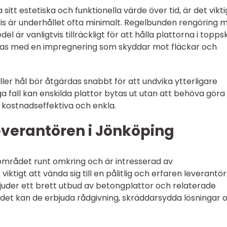
sitt estetiska och funktionella värde över tid, är det vikti
tvis är underhållet ofta minimalt. Regelbunden rengöring 
 är vanligtvis tillräckligt för att hålla plattorna i toppsk
las med en impregnering som skyddar mot fläckar och
ler hål bör åtgärdas snabbt för att undvika ytterligare
a fall kan enskilda plattor bytas ut utan att behöva gör
r kostnadseffektiva och enkla.
everantören i Jönköping
området runt omkring och är intresserad av
t viktigt att vända sig till en pålitlig och erfaren leverantör
uder ett brett utbud av betongplattor och relaterade
det kan de erbjuda rådgivning, skräddarsydda lösningar 