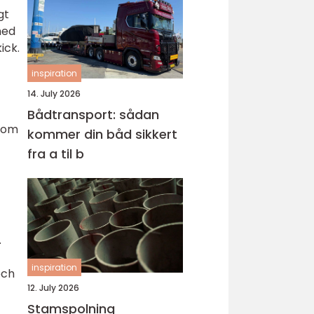
gt
med
ick.
inspiration
14. July 2026
Bådtransport: sådan
a om
kommer din båd sikkert
fra a til b
.
inspiration
och
12. July 2026
Stamspolning