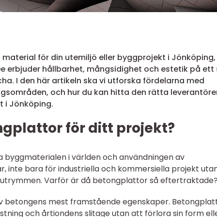
t material för din utemiljö eller byggprojekt i Jönköping,
e erbjuder hållbarhet, mångsidighet och estetik på ett 
a. I den här artikeln ska vi utforska fördelarna med
gsområden, och hur du kan hitta den rätta leverantöre
t i Jönköping.
gplattor för ditt projekt?
a byggmaterialen i världen och användningen av
r, inte bara för industriella och kommersiella projekt uta
a utrymmen. Varför är då betongplattor så eftertraktade
 av betongens mest framstående egenskaper. Betongplat
tning och årtiondens slitage utan att förlora sin form ell