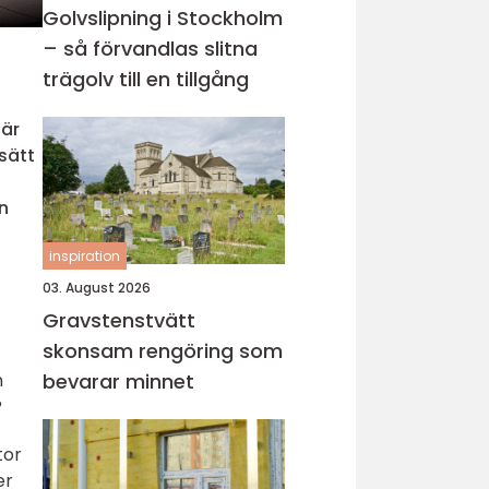
Golvslipning i Stockholm
– så förvandlas slitna
trägolv till en tillgång
 är
sätt
n
inspiration
03. August 2026
Gravstenstvätt
skonsam rengöring som
n
bevarar minnet
?
tor
er