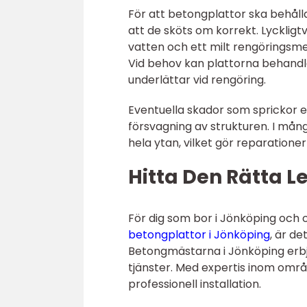
För att betongplattor ska behålla 
att de sköts om korrekt. Lycklig
vatten och ett milt rengöringsmedel
Vid behov kan plattorna behand
underlättar vid rengöring.
Eventuella skador som sprickor el
försvagning av strukturen. I mång
hela ytan, vilket gör reparatione
Hitta Den Rätta L
För dig som bor i Jönköping och 
betongplattor i Jönköping
, är de
Betongmästarna i Jönköping erbj
tjänster. Med expertis inom områ
professionell installation.