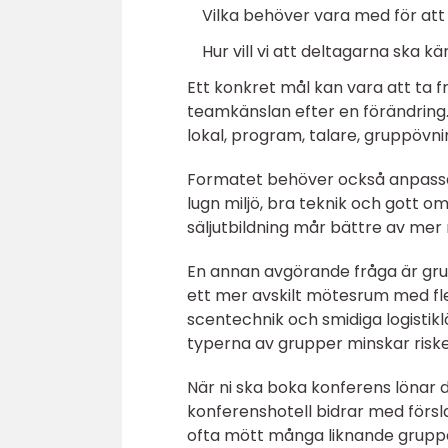
Vilka behöver vara med för att
Hur vill vi att deltagarna ska 
Ett konkret mål kan vara att ta fr
teamkänslan efter en förändring. N
lokal, program, talare, gruppövnin
Formatet behöver också anpassas
lugn miljö, bra teknik och gott om 
säljutbildning mår bättre av mer 
En annan avgörande fråga är grup
ett mer avskilt mötesrum med flex
scentechnik och smidiga logistikl
typerna av grupper minskar risk
När ni ska boka konferens lönar d
konferenshotell bidrar med försl
ofta mött många liknande grupper