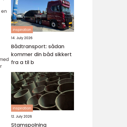
 en
inspiration
14. July 2026
Bådtransport: sådan
kommer din båd sikkert
 med
fra a til b
r
inspiration
12. July 2026
Stamspolning