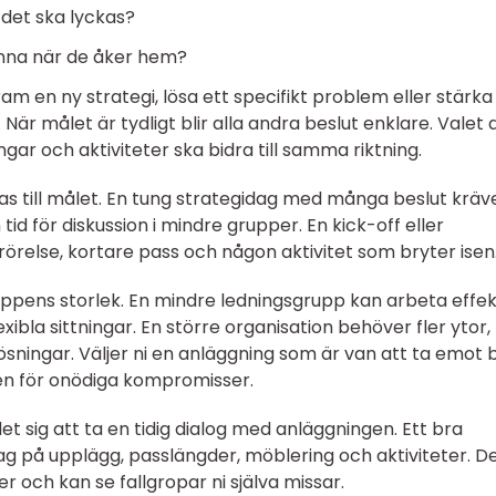
 det ska lyckas?
känna när de åker hem?
am en ny strategi, lösa ett specifikt problem eller stärka
är målet är tydligt blir alla andra beslut enklare. Valet 
gar och aktiviteter ska bidra till samma riktning.
 till målet. En tung strategidag med många beslut kräv
tid för diskussion i mindre grupper. En kick-off eller
rörelse, kortare pass och någon aktivitet som bryter isen
pens storlek. En mindre ledningsgrupp kan arbeta effekt
ibla sittningar. En större organisation behöver fler ytor,
ösningar. Väljer ni en anläggning som är van att ta emot
en för onödiga kompromisser.
et sig att ta en tidig dialog med anläggningen. Ett bra
ag på upplägg, passlängder, möblering och aktiviteter. D
 och kan se fallgropar ni själva missar.