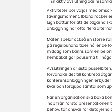
En aktiv avslutning där ni samla
Aktiviteter bör väljas med omsor
tävlingsmoment. Ibland räcker en
lugn båttur för att deltagarna s
anläggning har ofta flera alterna
Maten spelar också en större roll
på regelbundna tider håller de f
middag som känns som en belöning
hembakat gör pauserna till någo
Avslutningen är sista pusselbiten
förvandlar det till konkreta åtgä
konferensanläggningen erbjuder l
kvar och fördjupa samtal som up
När en organisation ska boka konf
ihop från första presentationen t
behov, tar ansvar för detaljerna