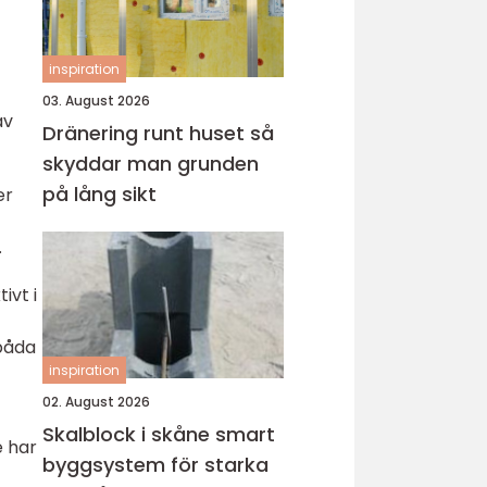
inspiration
03. August 2026
av
Dränering runt huset så
skyddar man grunden
på lång sikt
er
.
ivt i
 båda
inspiration
02. August 2026
Skalblock i skåne smart
e har
byggsystem för starka