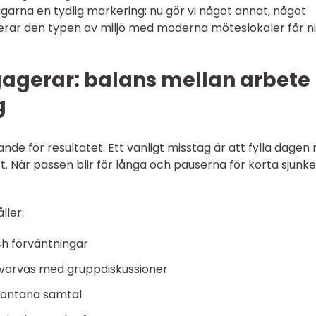
garna en tydlig markering: nu gör vi något annat, något
erar den typen av miljö med moderna möteslokaler får ni
gerar: balans mellan arbete
g
e för resultatet. Ett vanligt misstag är att fylla dagen
ft. När passen blir för långa och pauserna för korta sjunke
ller:
ch förväntningar
 varvas med gruppdiskussioner
spontana samtal