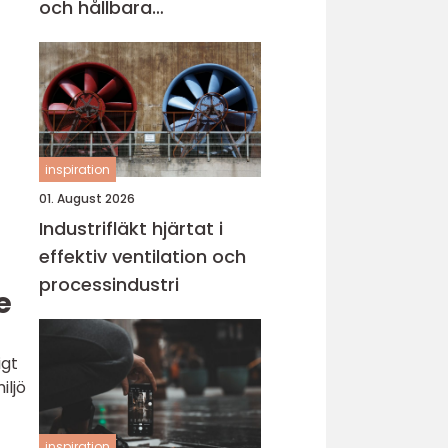
och hållbara
konstruktioner
inspiration
01. August 2026
Industrifläkt hjärtat i
effektiv ventilation och
processindustri
e
igt
iljö
inspiration