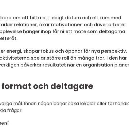
 bara om att hitta ett ledigt datum och ett rum med
tärker relationer, ökar motivationen och driver arbetet
 upplevelse hänger ihop får ni ett möte som deltagarna
efteråt.
r energi, skapar fokus och öppnar för nya perspektiv.
iviteterna spelar större roll än många tror. I den här
verkligen påverkar resultatet när en organisation plane
, format och deltagare
ydliga mål. Innan någon börjar söka lokaler eller förhandl
kla frågor:
nsen?