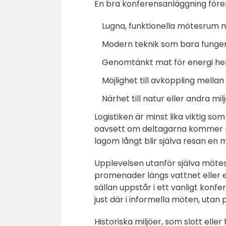
En bra konferensanläggning fören
Lugna, funktionella mötesrum 
Modern teknik som bara funge
Genomtänkt mat för energi he
Möjlighet till avkoppling mella
Närhet till natur eller andra mi
Logistiken är minst lika viktig s
oavsett om deltagarna kommer med
lagom långt blir själva resan en 
Upplevelsen utanför själva möt
promenader längs vattnet eller 
sällan uppstår i ett vanligt kon
just där i informella möten, utan
Historiska miljöer, som slott elle