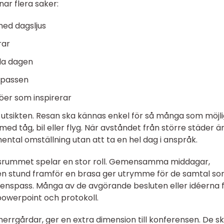
ar flera saker:
med dagsljus
rar
la dagen
n passen
ljöer som inspirerar
om utsikten. Resan ska kännas enkel för så många som möjli
 tåg, bil eller flyg. När avståndet från större städer ä
mental omställning utan att ta en hel dag i anspråk.
esrummet spelar en stor roll. Gemensamma middagar,
en stund framför en brasa ger utrymme för de samtal s
ferenspass. Många av de avgörande besluten eller idéerna 
 powerpoint och protokoll.
r herrgårdar, ger en extra dimension till konferensen. De s