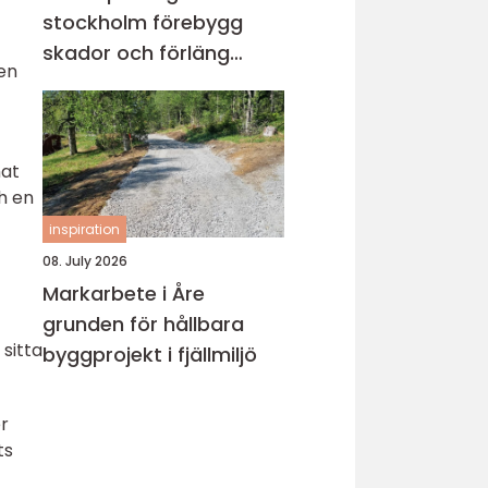
stockholm förebygg
skador och förläng
en
rörens livslängd
mat
h en
inspiration
08. July 2026
Markarbete i Åre
grunden för hållbara
sitta
byggprojekt i fjällmiljö
er
ts