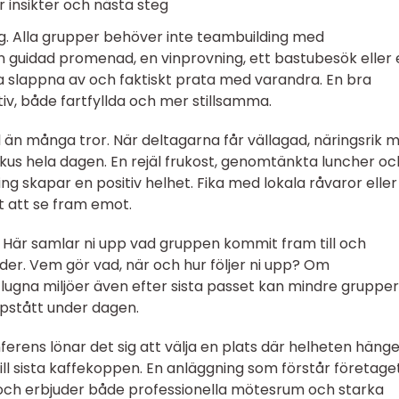
r insikter och nästa steg
g. Alla grupper behöver inte teambuilding med
 guidad promenad, en vinprovning, ett bastubesök eller 
ka slappna av och faktiskt prata med varandra. En bra
tiv, både fartfyllda och mer stillsamma.
 än många tror. När deltagarna får vällagad, näringsrik 
okus hela dagen. En rejäl frukost, genomtänkta luncher oc
 skapar en positiv helhet. Fika med lokala råvaror eller
t att se fram emot.
. Här samlar ni upp vad gruppen kommit fram till och
rder. Vem gör vad, när och hur följer ni upp? Om
ugna miljöer även efter sista passet kan mindre grupper 
pstått under dagen.
erens lönar det sig att välja en plats där helheten häng
ill sista kaffekoppen. En anläggning som förstår företage
 och erbjuder både professionella mötesrum och starka