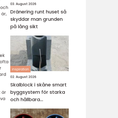
r
03. August 2026
 och
Dränering runt huset så
 är,
skyddar man grunden
på lång sikt
lek
 ofta
r
inspiration
dard
02. August 2026
Skalblock i skåne smart
byggsystem för starka
 är
iva
och hållbara
konstruktioner