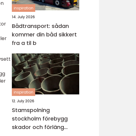
en
inspiration
14. July 2026
kor
Bådtransport: sådan
kommer din båd sikkert
ler
fra a til b
vsett
ygg
der
inspiration
12. July 2026
Stamspolning
stockholm förebygg
skador och förläng
rörens livslängd