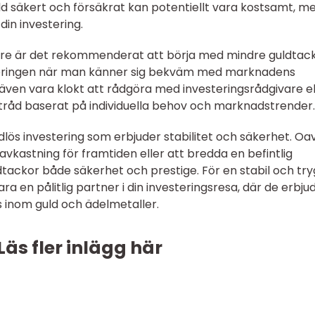
uld säkert och försäkrat kan potentiellt vara kostsamt, m
din investering.
are är det rekommenderat att börja med mindre guldtac
teringen när man känner sig bekväm med marknadens
även vara klokt att rådgöra med investeringsrådgivare el
råd baserat på individuella behov och marknadstrender.
dlös investering som erbjuder stabilitet och säkerhet. Oa
 avkastning för framtiden eller att bredda en befintlig
ldtackor både säkerhet och prestige. För en stabil och tr
 en pålitlig partner i din investeringsresa, där de erbju
 inom guld och ädelmetaller.
Läs fler inlägg här