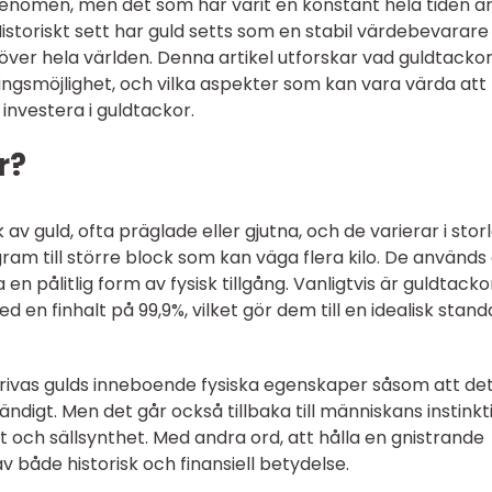
fenomen, men det som har varit en konstant hela tiden ä
istoriskt sett har guld setts som en stabil värdebevarare
över hela världen. Denna artikel utforskar vad guldtackor
ringsmöjlighet, och vilka aspekter som kan vara värda att
nvestera i guldtackor.
r?
v guld, ofta präglade eller gjutna, och de varierar i stor
am till större block som kan väga flera kilo. De används
n pålitlig form av fysisk tillgång. Vanligtvis är guldtacko
d en finhalt på 99,9%, vilket gör dem till en idealisk stan
skrivas gulds inneboende fysiska egenskaper såsom att det
ndigt. Men det går också tillbaka till människans instinkt
 och sällsynthet. Med andra ord, att hålla en gnistrande
v både historisk och finansiell betydelse.