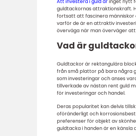
Att investera i guld är
inget nytt 
guldtackornas attraktionskraft. H
fortsatt att fascinera människor 
varför de är en attraktiv investe
överväga när man överväger att i
Vad är guldtacko
Guldtackor är rektangulära block a
från små plattor på bara några gr
som investeringar och anses vara e
tillverkade av nästan rent guld me
för investeringar och handel.
Deras popularitet kan delvis till
oföränderligt och korrosionsbestä
preferenser för objekt av skönhet
guldtacka i handen är en känsla a