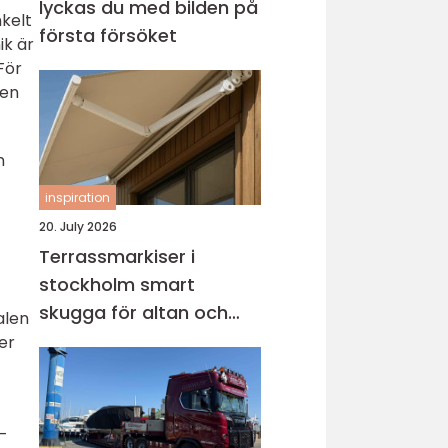
lyckas du med bilden på
nkelt
första försöket
ik är
För
den
n
inspiration
20. July 2026
Terrassmarkiser i
stockholm smart
skugga för altan och
alen
uteplats
er
s-