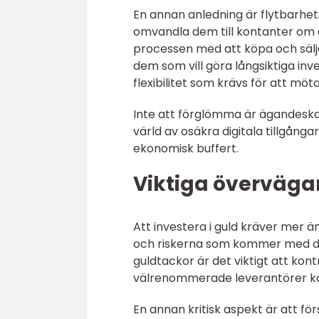
En annan anledning är flytbarhet
omvandla dem till kontanter om
processen med att köpa och sälja
dem som vill göra långsiktiga inve
flexibilitet som krävs för att möt
Inte att förglömma är ägandeskap
värld av osäkra digitala tillgånga
ekonomisk buffert.
Viktiga överväga
Att investera i guld kräver mer ä
och riskerna som kommer med den
guldtackor är det viktigt att kont
välrenommerade leverantörer ka
En annan kritisk aspekt är att fö