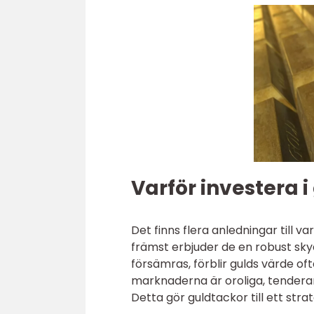
Varför investera 
Det finns flera anledningar till 
främst erbjuder de en robust skyd
försämras, förblir gulds värde oftas
marknaderna är oroliga, tenderar i
Detta gör guldtackor till ett strat