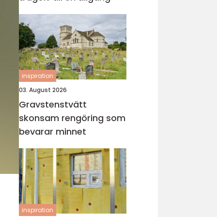
inspiration
03. August 2026
Gravstenstvätt
skonsam rengöring som
bevarar minnet
inspiration