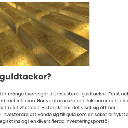
i guldtackor?
varför många överväger att investera i guldtackor. Först oc
d mot inflation. När valutornas värde fluktuerar och ibla
t relativt stabilt. Historiskt har det visat sig att när
nvesterare att vända sig till guld som en säker tillflyktso
egiskt inslag i en diversifierad investeringsportfölj.