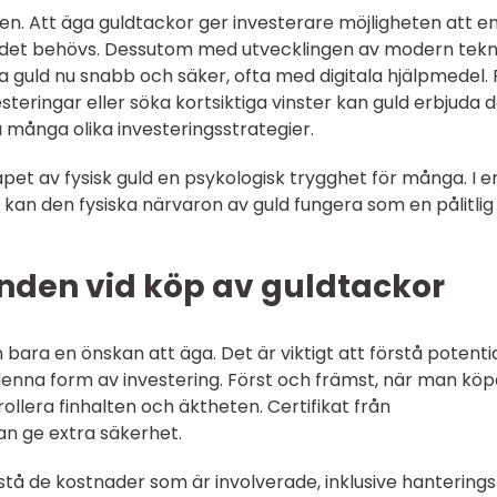
en. Att äga guldtackor ger investerare möjligheten att e
 det behövs. Dessutom med utvecklingen av modern tekn
 guld nu snabb och säker, ofta med digitala hjälpmedel. 
steringar eller söka kortsiktiga vinster kan guld erbjuda 
a många olika investeringsstrategier.
et av fysisk guld en psykologisk trygghet för många. I e
r kan den fysiska närvaron av guld fungera som en pålitlig
nden vid köp av guldtackor
n bara en önskan att äga. Det är viktigt att förstå potenti
na form av investering. Först och främst, när man köp
rollera finhalten och äktheten. Certifikat från
n ge extra säkerhet.
rstå de kostnader som är involverade, inklusive hantering