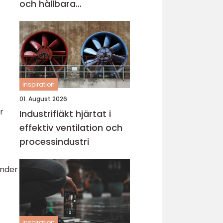
och hållbara
konstruktioner
inspiration
01. August 2026
r
Industrifläkt hjärtat i
effektiv ventilation och
processindustri
änder
inspiration