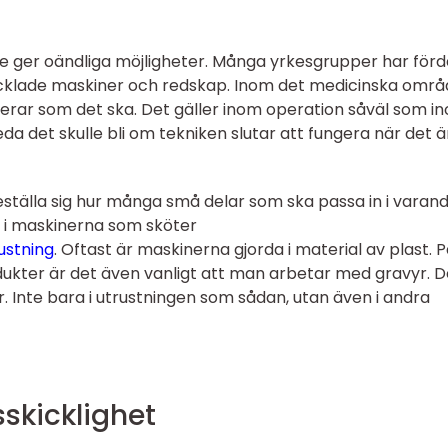
 ger oändliga möjligheter. Många yrkesgrupper har förd
cklade maskiner och redskap. Inom det medicinska områ
ungerar som det ska. Det gäller inom operation såväl som i
da det skulle bli om tekniken slutar att fungera när det ä
öreställa sig hur många små delar som ska passa in i varan
n i maskinerna som sköter
rustning
. Oftast är maskinerna gjorda i material av plast. 
dukter är det även vanligt att man arbetar med gravyr. D
er. Inte bara i utrustningen som sådan, utan även i andra
skicklighet