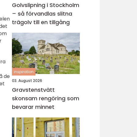
Golvslipning i Stockholm
– så förvandlas slitna
elen
trägolv till en tillgång
det
nom
r
dra
inspiration
På de
03. August 2026
et
Gravstenstvätt
skonsam rengöring som
bevarar minnet