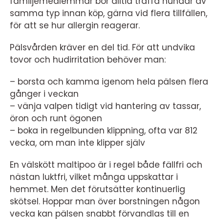
familjemedlemmar bör alltid träffa hundar av
samma typ innan köp, gärna vid flera tillfällen,
för att se hur allergin reagerar.
Pälsvården kräver en del tid. För att undvika
tovor och hudirritation behöver man:
– borsta och kamma igenom hela pälsen flera
gånger i veckan
– vänja valpen tidigt vid hantering av tassar,
öron och runt ögonen
– boka in regelbunden klippning, ofta var 812
vecka, om man inte klipper själv
En välskött maltipoo är i regel både fällfri och
nästan luktfri, vilket många uppskattar i
hemmet. Men det förutsätter kontinuerlig
skötsel. Hoppar man över borstningen någon
vecka kan pälsen snabbt förvandlas till en