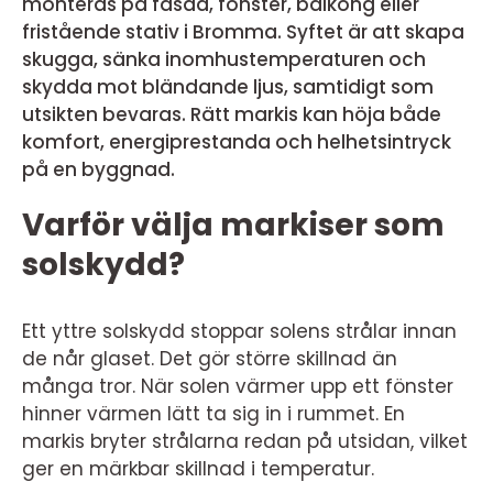
monteras på fasad, fönster, balkong eller
fristående stativ i Bromma. Syftet är att skapa
skugga, sänka inomhustemperaturen och
skydda mot bländande ljus, samtidigt som
utsikten bevaras. Rätt markis kan höja både
komfort, energiprestanda och helhetsintryck
på en byggnad.
Varför välja markiser som
solskydd?
Ett yttre solskydd stoppar solens strålar innan
de når glaset. Det gör större skillnad än
många tror. När solen värmer upp ett fönster
hinner värmen lätt ta sig in i rummet. En
markis bryter strålarna redan på utsidan, vilket
ger en märkbar skillnad i temperatur.