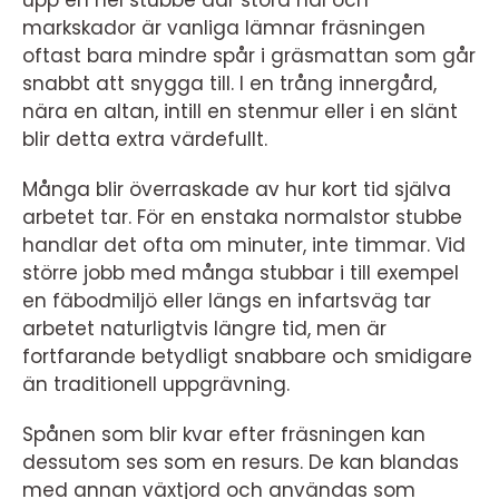
upp en hel stubbe där stora hål och
markskador är vanliga lämnar fräsningen
oftast bara mindre spår i gräsmattan som går
snabbt att snygga till. I en trång innergård,
nära en altan, intill en stenmur eller i en slänt
blir detta extra värdefullt.
Många blir överraskade av hur kort tid själva
arbetet tar. För en enstaka normalstor stubbe
handlar det ofta om minuter, inte timmar. Vid
större jobb med många stubbar i till exempel
en fäbodmiljö eller längs en infartsväg tar
arbetet naturligtvis längre tid, men är
fortfarande betydligt snabbare och smidigare
än traditionell uppgrävning.
Spånen som blir kvar efter fräsningen kan
dessutom ses som en resurs. De kan blandas
med annan växtjord och användas som