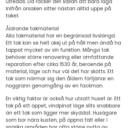
utredas. Då räcker det sällan att bara laga
inifrån orsaken sitter nästan alltid uppe på
taket.
Åldrande takmaterial
Alla takmaterial har en begränsad livslängd.
Ett tak kan se helt okej ut på håll men ändå ha
tappat mycket av sin funktion. Många tak
behöver större renovering eller omfattande
reparation efter cirka 1530 år, beroende på
material, läge och hur väl det har skötts. Ett
tak som närmar sig den åldern förtjänar en
noggrann genomgång av en fackman.
En viktig faktor är också hur utsatt huset är. Ett
tak på ett öppet, vindpinat läge slits snabbare
än ett tak som ligger mer skyddat. Husägare
som bor nära kusten, på öppna fält eller i
snörika områden har ofta större nytta av