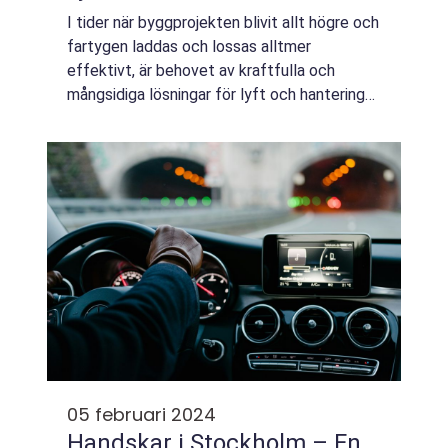
I tider när byggprojekten blivit allt högre och
fartygen laddas och lossas alltmer
effektivt, är behovet av kraftfulla och
mångsidiga lösningar för lyft och hantering
av material av yttersta vikt.
Pelarsvängkranar,...
05 februari 2024
Handskar i Stockholm – En