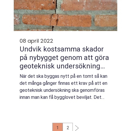
08 april 2022
Undvik kostsamma skador
på nybygget genom att göra
geoteknisk undersökning
innan byggstart
När det ska byggas nytt på en tomt så kan
det många gånger finnas ett krav på att en
geoteknisk undersökning ska genomföras
innan man kan få bygglovet beviljat. Det
gäller framförallt på tomter som inte
tidigare varit bebyggda och syftet är att
man s...
1
2