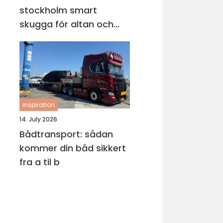
stockholm smart
skugga för altan och
uteplats
inspiration
14. July 2026
Bådtransport: sådan
kommer din båd sikkert
fra a til b