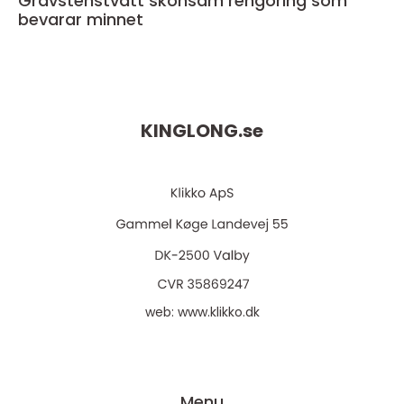
Gravstenstvätt skonsam rengöring som
bevarar minnet
KINGLONG.
se
web:
www.klikko.dk
Menu