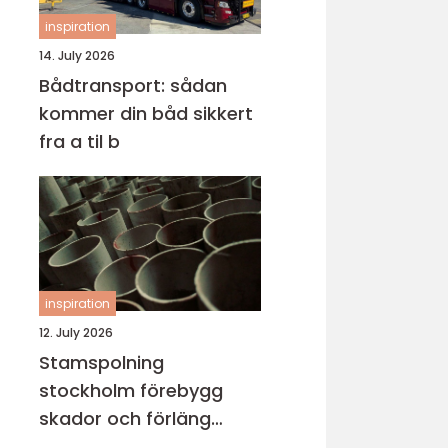
inspiration
14. July 2026
Bådtransport: sådan
kommer din båd sikkert
fra a til b
inspiration
12. July 2026
Stamspolning
stockholm förebygg
skador och förläng
rörens livslängd